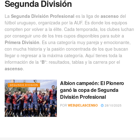
Segunda División
La
Segunda División Profesional
es la liga de
ascenso
del
fútbol uruguayo, organizada por la AUF. Es donde los equipos
compiten por volver a la élite. Cada temporada, los clubes luchan
por conseguir uno de los tres cupos disponibles para subir a
Primera División
. Es una categoría muy pareja y emocionante,
con mucha historia y la pasión concentrada de los que buscan
llegar o regresar a la máxima categoría. Aquí tienes toda la
información de la "
B
": resultados, tablas y la carrera por el
ascenso
.
Albion campeón: El Pionero
SEGUNDA DIVISIÓN
ganó la copa de Segunda
División Profesional
POR
WEB@ELASCENSO
28/10/2025