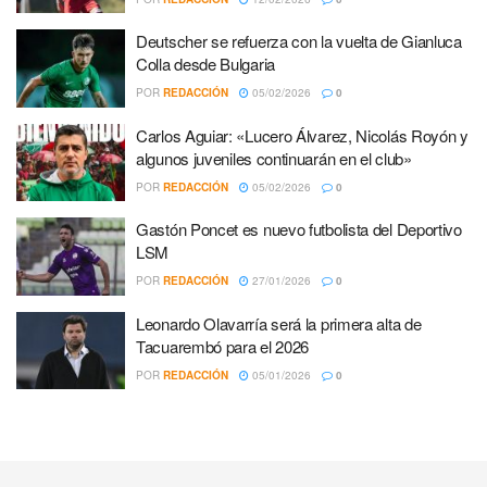
Deutscher se refuerza con la vuelta de Gianluca
Colla desde Bulgaria
POR
REDACCIÓN
05/02/2026
0
Carlos Aguiar: «Lucero Álvarez, Nicolás Royón y
algunos juveniles continuarán en el club»
POR
REDACCIÓN
05/02/2026
0
Gastón Poncet es nuevo futbolista del Deportivo
LSM
POR
REDACCIÓN
27/01/2026
0
Leonardo Olavarría será la primera alta de
Tacuarembó para el 2026
POR
REDACCIÓN
05/01/2026
0