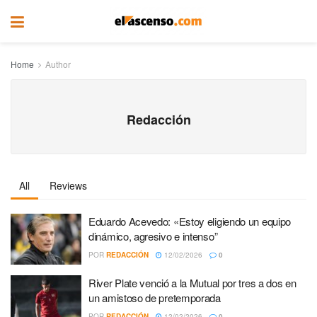
Home
Author
Redacción
All
Reviews
Eduardo Acevedo: «Estoy eligiendo un equipo
dinámico, agresivo e intenso”
POR
REDACCIÓN
12/02/2026
0
River Plate venció a la Mutual por tres a dos en
un amistoso de pretemporada
POR
REDACCIÓN
12/02/2026
0