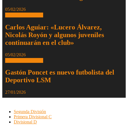
05/02/2026
Primera Divisional C
Carlos Aguiar: «Lucero Álvarez,
Nicolás Royón y algunos juveniles
continuarán en el club»
05/02/2026
Primera Divisional C
Gastón Poncet es nuevo futbolista del
Deportivo LSM
27/01/2026
Segunda División
Primera Divisional C
Divisional D