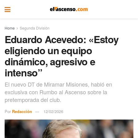
Home
Segunda División
Eduardo Acevedo: «Estoy
eligiendo un equipo
dinámico, agresivo e
intenso”
El nuevo DT de Miramar Misiones, habló en
exclusiva con Rumbo al Ascenso sobre la
pretemporada del club.
Por
Redacción
12/02/2026