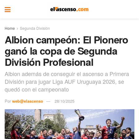
Home
Segunda División
Albion campeón: El Pionero
ganó la copa de Segunda
División Profesional
Albion además de conseguir el ascenso a Primera
División para jugar Liga AUF Uruguaya 2026, se
quedó con el campeonato
Por
web@elascenso
28/10/2025