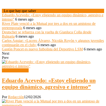
Lo que hay que saber
Eduardo Acevedo: «Estoy eligiendo un equipo dinámico, agresivo e
intenso”
6 meses ago
River Plate venció a la Mutual por tres a dos en un amistoso de
pretemporada
6 meses ago
Deutscher se refuerza con la vuelta de Gianluca Colla desde
Bulgaria
6 meses ago
Carlos Aguiar: «Lucero Álvarez, Nicolás Royón y algunos juveniles
continuarán en el club»
6 meses ago
Gastón Poncet es nuevo futbolista del Deportivo LSM
6 meses ago
Next
Prev
Segunda División
Eduardo Acevedo: «Estoy eligiendo un
equipo dinámico, agresivo e intenso”
Por
Redacción
12/02/2026