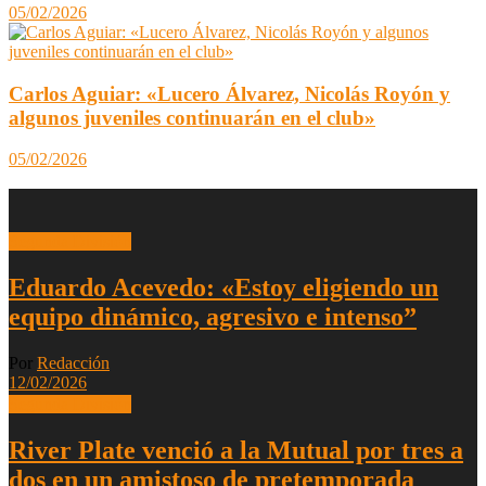
05/02/2026
Carlos Aguiar: «Lucero Álvarez, Nicolás Royón y
algunos juveniles continuarán en el club»
05/02/2026
Segunda División
Eduardo Acevedo: «Estoy eligiendo un
equipo dinámico, agresivo e intenso”
Por
Redacción
12/02/2026
Segunda División
River Plate venció a la Mutual por tres a
dos en un amistoso de pretemporada