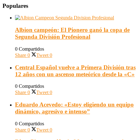
Populares
Albion campeón: El Pionero ganó la copa de
Segunda División Profesional
0 Compartidos
Share
0
Tweet
0
Central Español vuelve a Primera División tras
12 años con un ascenso meteórico desde la «C»
0 Compartidos
Share
0
Tweet
0
Eduardo Acevedo: «Estoy eligiendo un equipo
dinámico, agresivo e intenso”
0 Compartidos
Share
0
Tweet
0