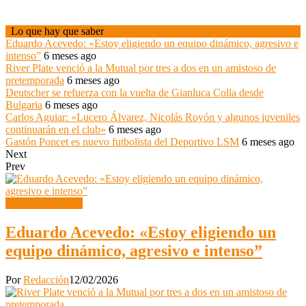
Lo que hay que saber
Eduardo Acevedo: «Estoy eligiendo un equipo dinámico, agresivo e
intenso”
6 meses ago
River Plate venció a la Mutual por tres a dos en un amistoso de
pretemporada
6 meses ago
Deutscher se refuerza con la vuelta de Gianluca Colla desde
Bulgaria
6 meses ago
Carlos Aguiar: «Lucero Álvarez, Nicolás Royón y algunos juveniles
continuarán en el club»
6 meses ago
Gastón Poncet es nuevo futbolista del Deportivo LSM
6 meses ago
Next
Prev
Segunda División
Eduardo Acevedo: «Estoy eligiendo un
equipo dinámico, agresivo e intenso”
Por
Redacción
12/02/2026