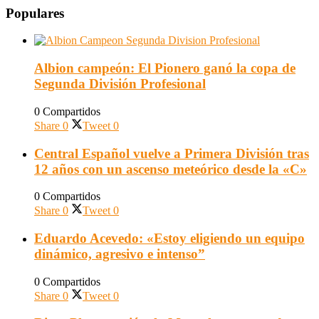
Populares
Albion campeón: El Pionero ganó la copa de
Segunda División Profesional
0 Compartidos
Share
0
Tweet
0
Central Español vuelve a Primera División tras
12 años con un ascenso meteórico desde la «C»
0 Compartidos
Share
0
Tweet
0
Eduardo Acevedo: «Estoy eligiendo un equipo
dinámico, agresivo e intenso”
0 Compartidos
Share
0
Tweet
0