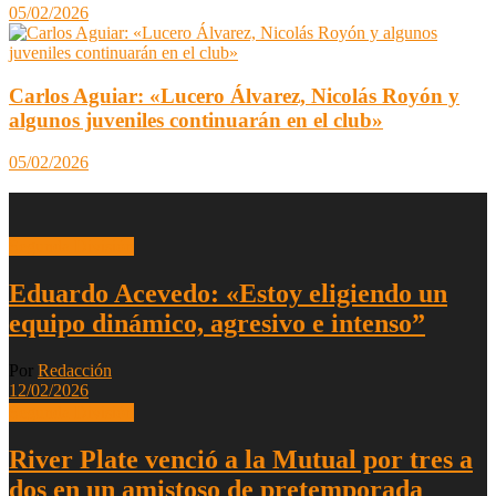
05/02/2026
Carlos Aguiar: «Lucero Álvarez, Nicolás Royón y
algunos juveniles continuarán en el club»
05/02/2026
Segunda División
Eduardo Acevedo: «Estoy eligiendo un
equipo dinámico, agresivo e intenso”
Por
Redacción
12/02/2026
Segunda División
River Plate venció a la Mutual por tres a
dos en un amistoso de pretemporada